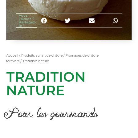
Vous
l'aimez ?
Partagez-
le !
Accueil
/
Produits au lait de chèvre
/
Fromages de chèvre
fermiers
/ Tradition nature
TRADITION
NATURE
Pour les gourmands