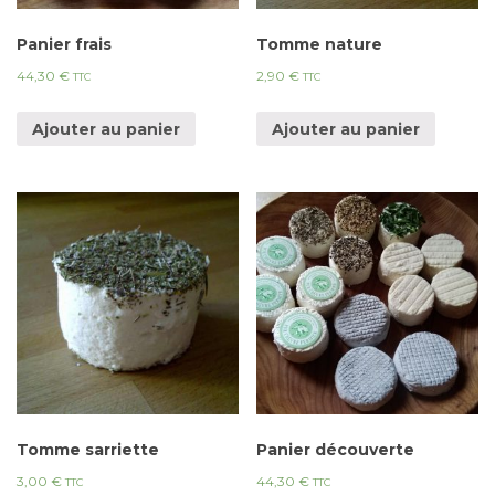
Panier frais
Tomme nature
44,30
€
2,90
€
TTC
TTC
Ajouter au panier
Ajouter au panier
Tomme sarriette
Panier découverte
3,00
€
44,30
€
TTC
TTC