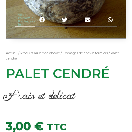
Vous
l'aimez ?
Partagez-
le !
Accueil
/
Produits au lait de chèvre
/
Fromages de chèvre fermiers
/ Palet
cendré
PALET CENDRÉ
Frais et délicat
3,00
€
TTC